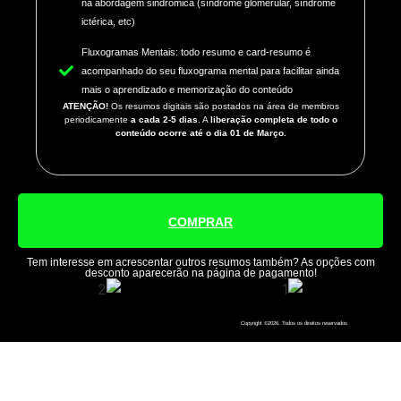
na abordagem sindrômica (síndrome glomerular, síndrome
ictérica, etc)
Fluxogramas Mentais:
todo resumo e card-resumo é
acompanhado do seu fluxograma mental para facilitar ainda
mais o aprendizado e memorização do conteúdo
ATENÇÃO!
Os resumos digitais são postados na área de membros
periodicamente
a cada 2-5 dias
. A
liberação completa de todo o
conteúdo ocorre até o dia 01 de Março.
COMPRAR
Tem interesse em acrescentar outros resumos também? As opções com
desconto aparecerão na página de pagamento!
Copyright ©2026. Todos os direitos reservados