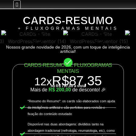
CARDS-RESUMO
+ FLUXOGRAMAS MENTAIS
Nossos grande novidade de 2026, com um toque de inteligência
artificial!
CARDS-RESUMOS E FLUXOGRAMAS
MENTAIS
R$87,35
12x
ou R$ 797,00 à vista
Mais de
R$ 200,00
de desconto!
🎉
"Resumo do Resumo"
: os cards são elaborados com ajuda
da inteligência artificial e são perfeitos para revisão e
fixação do conteúdo estudado
Disponível nas duas abordagens:
divididos tanto na
abordagem tradicional (nefrologia, reumatologia, etc), como